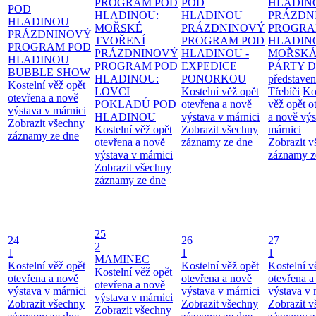
PROGRAM POD
POD
HLADIN
POD
HLADINOU:
HLADINOU
PRÁZDN
HLADINOU
MOŘSKÉ
PRÁZDNINOVÝ
PROGRA
PRÁZDNINOVÝ
TVOŘENÍ
PROGRAM POD
HLADIN
PROGRAM POD
PRÁZDNINOVÝ
HLADINOU -
MOŘSK
HLADINOU
PROGRAM POD
EXPEDICE
PÁRTY
D
BUBBLE SHOW
HLADINOU:
PONORKOU
představen
Kostelní věž opět
LOVCI
Kostelní věž opět
Třebíči
Ko
otevřena a nově
POKLADŮ POD
otevřena a nově
věž opět o
výstava v márnici
HLADINOU
výstava v márnici
a nově výs
Zobrazit všechny
Kostelní věž opět
Zobrazit všechny
márnici
záznamy ze dne
otevřena a nově
záznamy ze dne
Zobrazit 
výstava v márnici
záznamy z
Zobrazit všechny
záznamy ze dne
25
24
26
27
2
1
1
1
MAMINEC
Kostelní věž opět
Kostelní věž opět
Kostelní v
Kostelní věž opět
otevřena a nově
otevřena a nově
otevřena a
otevřena a nově
výstava v márnici
výstava v márnici
výstava v 
výstava v márnici
Zobrazit všechny
Zobrazit všechny
Zobrazit 
Zobrazit všechny