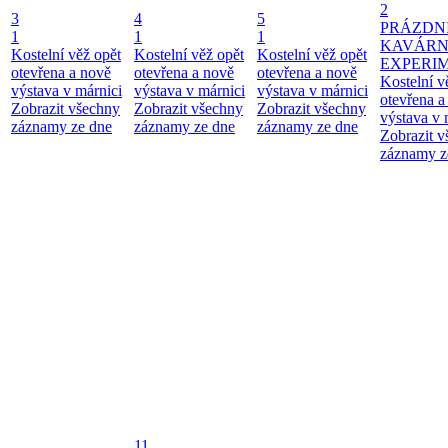
2
3
4
5
PRÁZDN
1
1
1
KAVÁR
Kostelní věž opět
Kostelní věž opět
Kostelní věž opět
EXPERI
otevřena a nově
otevřena a nově
otevřena a nově
Kostelní v
výstava v márnici
výstava v márnici
výstava v márnici
otevřena a
Zobrazit všechny
Zobrazit všechny
Zobrazit všechny
výstava v 
záznamy ze dne
záznamy ze dne
záznamy ze dne
Zobrazit 
záznamy z
11