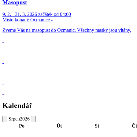
Masopust
9. 2. - 31. 3. 2026 začátek od 04:00
Místo konání:
Ocmanice -
Zveme Vás na masopust do Ocmanic. Všechny masky jsou vítány.
Kalendář
Srpen
2026
Po
Út
St
Čt