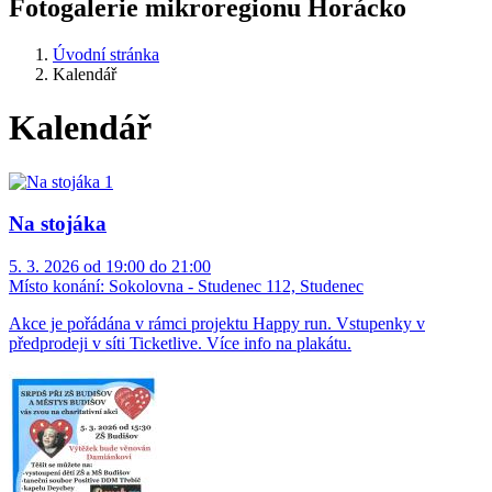
Fotogalerie mikroregionu Horácko
Úvodní stránka
Kalendář
Kalendář
Na stojáka
5. 3. 2026 od 19:00 do 21:00
Místo konání:
Sokolovna - Studenec 112, Studenec
Akce je pořádána v rámci projektu Happy run. Vstupenky v
předprodeji v síti Ticketlive. Více info na plakátu.