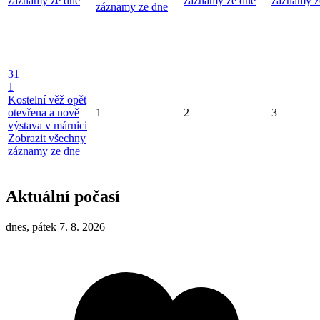
záznamy ze dne
záznamy ze dne
záznamy z
záznamy ze dne
31
1
Kostelní věž opět
otevřena a nově
1
2
3
výstava v márnici
Zobrazit všechny
záznamy ze dne
Aktuální počasí
dnes, pátek 7. 8. 2026