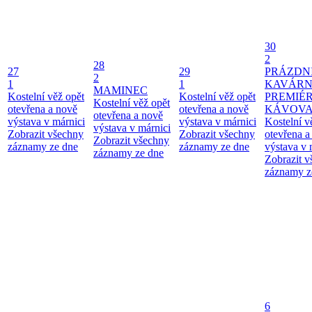
30
2
28
27
29
PRÁZDN
2
1
1
KAVÁRN
MAMINEC
Kostelní věž opět
Kostelní věž opět
PREMIÉ
Kostelní věž opět
otevřena a nově
otevřena a nově
KÁVOV
otevřena a nově
výstava v márnici
výstava v márnici
Kostelní v
výstava v márnici
Zobrazit všechny
Zobrazit všechny
otevřena a
Zobrazit všechny
záznamy ze dne
záznamy ze dne
výstava v 
záznamy ze dne
Zobrazit 
záznamy z
6