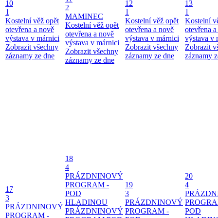
10
12
13
2
1
1
1
MAMINEC
Kostelní věž opět
Kostelní věž opět
Kostelní v
Kostelní věž opět
otevřena a nově
otevřena a nově
otevřena a
otevřena a nově
výstava v márnici
výstava v márnici
výstava v 
výstava v márnici
Zobrazit všechny
Zobrazit všechny
Zobrazit 
Zobrazit všechny
záznamy ze dne
záznamy ze dne
záznamy z
záznamy ze dne
18
4
PRÁZDNINOVÝ
20
PROGRAM -
19
4
17
POD
3
PRÁZDN
3
HLADINOU
PRÁZDNINOVÝ
PROGRA
PRÁZDNINOVÝ
PRÁZDNINOVÝ
PROGRAM -
POD
PROGRAM -