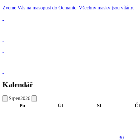
Zveme Vás na masopust do Ocmanic. Všechny masky jsou vítány.
Kalendář
Srpen
2026
Po
Út
St
Čt
30