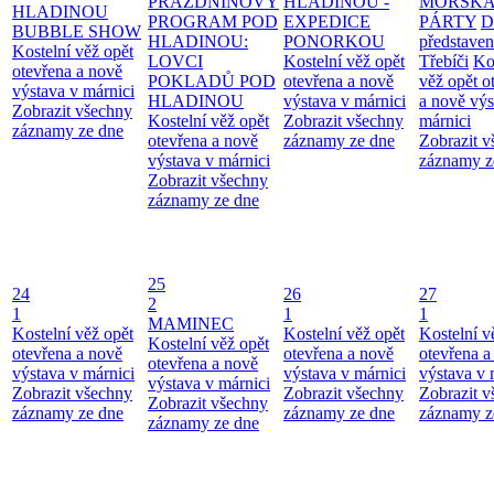
PRÁZDNINOVÝ
HLADINOU -
MOŘSK
HLADINOU
PROGRAM POD
EXPEDICE
PÁRTY
D
BUBBLE SHOW
HLADINOU:
PONORKOU
představen
Kostelní věž opět
LOVCI
Kostelní věž opět
Třebíči
Ko
otevřena a nově
POKLADŮ POD
otevřena a nově
věž opět o
výstava v márnici
HLADINOU
výstava v márnici
a nově výs
Zobrazit všechny
Kostelní věž opět
Zobrazit všechny
márnici
záznamy ze dne
otevřena a nově
záznamy ze dne
Zobrazit 
výstava v márnici
záznamy z
Zobrazit všechny
záznamy ze dne
25
24
26
27
2
1
1
1
MAMINEC
Kostelní věž opět
Kostelní věž opět
Kostelní v
Kostelní věž opět
otevřena a nově
otevřena a nově
otevřena a
otevřena a nově
výstava v márnici
výstava v márnici
výstava v 
výstava v márnici
Zobrazit všechny
Zobrazit všechny
Zobrazit 
Zobrazit všechny
záznamy ze dne
záznamy ze dne
záznamy z
záznamy ze dne