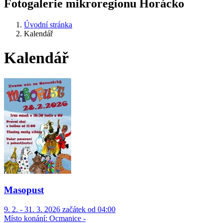
Fotogalerie mikroregionu Horácko
Úvodní stránka
Kalendář
Kalendář
Masopust
9. 2. - 31. 3. 2026 začátek od 04:00
Místo konání:
Ocmanice -