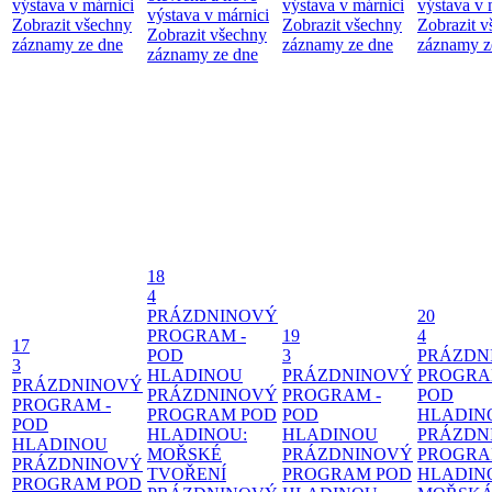
výstava v márnici
výstava v márnici
výstava v 
výstava v márnici
Zobrazit všechny
Zobrazit všechny
Zobrazit 
Zobrazit všechny
záznamy ze dne
záznamy ze dne
záznamy z
záznamy ze dne
18
4
PRÁZDNINOVÝ
20
PROGRAM -
19
4
17
POD
3
PRÁZDN
3
HLADINOU
PRÁZDNINOVÝ
PROGRA
PRÁZDNINOVÝ
PRÁZDNINOVÝ
PROGRAM -
POD
PROGRAM -
PROGRAM POD
POD
HLADIN
POD
HLADINOU:
HLADINOU
PRÁZDN
HLADINOU
MOŘSKÉ
PRÁZDNINOVÝ
PROGRA
PRÁZDNINOVÝ
TVOŘENÍ
PROGRAM POD
HLADIN
PROGRAM POD