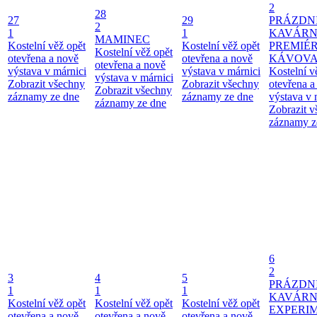
2
28
27
29
PRÁZDN
2
1
1
KAVÁRN
MAMINEC
Kostelní věž opět
Kostelní věž opět
PREMIÉ
Kostelní věž opět
otevřena a nově
otevřena a nově
KÁVOV
otevřena a nově
výstava v márnici
výstava v márnici
Kostelní v
výstava v márnici
Zobrazit všechny
Zobrazit všechny
otevřena a
Zobrazit všechny
záznamy ze dne
záznamy ze dne
výstava v 
záznamy ze dne
Zobrazit 
záznamy z
6
2
3
4
5
PRÁZDN
1
1
1
KAVÁR
Kostelní věž opět
Kostelní věž opět
Kostelní věž opět
EXPERI
otevřena a nově
otevřena a nově
otevřena a nově