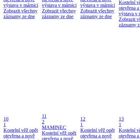
Kostelní v
výstava v márnici
výstava v márnici
výstava v márnici
otevřena a
Zobrazit všechny
Zobrazit všechny
Zobrazit všechny
výstava v 
záznamy ze dne
záznamy ze dne
záznamy ze dne
Zobrazit 
záznamy z
11
10
12
13
2
1
1
1
MAMINEC
Kostelní věž opět
Kostelní věž opět
Kostelní v
Kostelní věž opět
otevřena a nově
otevřena a nově
otevřena a
otevřena a nově