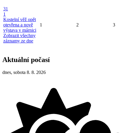
31
1
Kostelní věž opět
otevřena a nově
1
2
3
výstava v márnici
Zobrazit všechny
záznamy ze dne
Aktuální počasí
dnes, sobota 8. 8. 2026