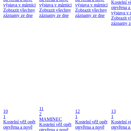
Kostelní v
výstava v márnici
výstava v márnici
výstava v márnici
otevřena a
Zobrazit všechny
Zobrazit všechny
Zobrazit všechny
výstava v 
záznamy ze dne
záznamy ze dne
záznamy ze dne
Zobrazit 
záznamy z
11
10
12
13
2
1
1
1
MAMINEC
Kostelní věž opět
Kostelní věž opět
Kostelní v
Kostelní věž opět
otevřena a nově
otevřena a nově
otevřena a
otevřena a nově