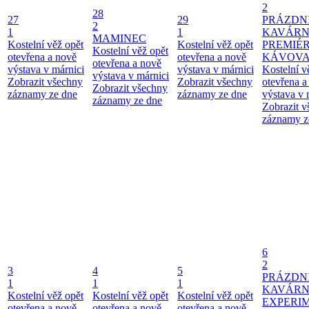
2
28
27
29
PRÁZDN
2
1
1
KAVÁRN
MAMINEC
Kostelní věž opět
Kostelní věž opět
PREMIÉ
Kostelní věž opět
otevřena a nově
otevřena a nově
KÁVOV
otevřena a nově
výstava v márnici
výstava v márnici
Kostelní v
výstava v márnici
Zobrazit všechny
Zobrazit všechny
otevřena a
Zobrazit všechny
záznamy ze dne
záznamy ze dne
výstava v 
záznamy ze dne
Zobrazit 
záznamy z
6
2
3
4
5
PRÁZDN
1
1
1
KAVÁR
Kostelní věž opět
Kostelní věž opět
Kostelní věž opět
EXPERI
otevřena a nově
otevřena a nově
otevřena a nově