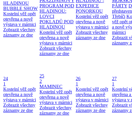
PRÁZDNINOVÝ
HLADINOU -
MOŘSK
HLADINOU
PROGRAM POD
EXPEDICE
PÁRTY
D
BUBBLE SHOW
HLADINOU:
PONORKOU
představen
Kostelní věž opět
LOVCI
Kostelní věž opět
Třebíči
Ko
otevřena a nově
POKLADŮ POD
otevřena a nově
věž opět o
výstava v márnici
HLADINOU
výstava v márnici
a nově výs
Zobrazit všechny
Kostelní věž opět
Zobrazit všechny
márnici
záznamy ze dne
otevřena a nově
záznamy ze dne
Zobrazit 
výstava v márnici
záznamy z
Zobrazit všechny
záznamy ze dne
25
24
26
27
2
1
1
1
MAMINEC
Kostelní věž opět
Kostelní věž opět
Kostelní v
Kostelní věž opět
otevřena a nově
otevřena a nově
otevřena a
otevřena a nově
výstava v márnici
výstava v márnici
výstava v 
výstava v márnici
Zobrazit všechny
Zobrazit všechny
Zobrazit 
Zobrazit všechny
záznamy ze dne
záznamy ze dne
záznamy z
záznamy ze dne