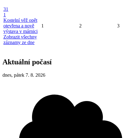
31
1
Kostelní věž opět
otevřena a nově
1
2
3
výstava v márnici
Zobrazit všechny
záznamy ze dne
Aktuální počasí
dnes, pátek 7. 8. 2026