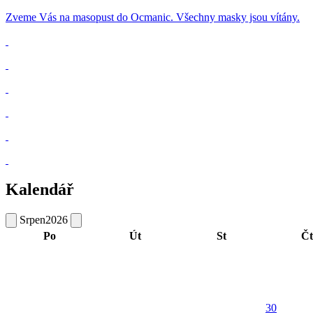
Zveme Vás na masopust do Ocmanic. Všechny masky jsou vítány.
Kalendář
Srpen
2026
Po
Út
St
Čt
30