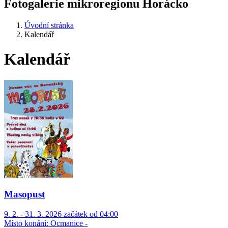
Fotogalerie mikroregionu Horácko
Úvodní stránka
Kalendář
Kalendář
Masopust
9. 2. - 31. 3. 2026 začátek od 04:00
Místo konání:
Ocmanice -