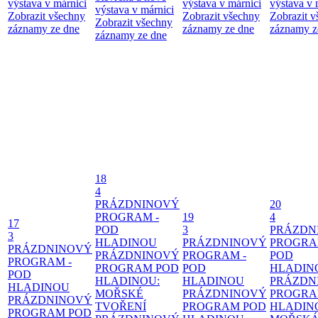
výstava v márnici
výstava v márnici
výstava v 
výstava v márnici
Zobrazit všechny
Zobrazit všechny
Zobrazit 
Zobrazit všechny
záznamy ze dne
záznamy ze dne
záznamy z
záznamy ze dne
18
4
PRÁZDNINOVÝ
20
PROGRAM -
19
4
17
POD
3
PRÁZDN
3
HLADINOU
PRÁZDNINOVÝ
PROGRA
PRÁZDNINOVÝ
PRÁZDNINOVÝ
PROGRAM -
POD
PROGRAM -
PROGRAM POD
POD
HLADIN
POD
HLADINOU:
HLADINOU
PRÁZDN
HLADINOU
MOŘSKÉ
PRÁZDNINOVÝ
PROGRA
PRÁZDNINOVÝ
TVOŘENÍ
PROGRAM POD
HLADIN
PROGRAM POD