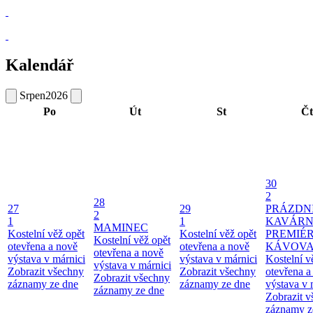
Kalendář
Srpen
2026
Po
Út
St
Čt
30
2
28
27
29
PRÁZDN
2
1
1
KAVÁRN
MAMINEC
Kostelní věž opět
Kostelní věž opět
PREMIÉ
Kostelní věž opět
otevřena a nově
otevřena a nově
KÁVOV
otevřena a nově
výstava v márnici
výstava v márnici
Kostelní v
výstava v márnici
Zobrazit všechny
Zobrazit všechny
otevřena a
Zobrazit všechny
záznamy ze dne
záznamy ze dne
výstava v 
záznamy ze dne
Zobrazit 
záznamy z