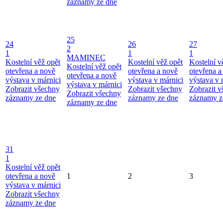
záznamy ze dne
25
24
26
27
2
1
1
1
MAMINEC
Kostelní věž opět
Kostelní věž opět
Kostelní v
Kostelní věž opět
otevřena a nově
otevřena a nově
otevřena a
otevřena a nově
výstava v márnici
výstava v márnici
výstava v 
výstava v márnici
Zobrazit všechny
Zobrazit všechny
Zobrazit 
Zobrazit všechny
záznamy ze dne
záznamy ze dne
záznamy z
záznamy ze dne
31
1
Kostelní věž opět
otevřena a nově
1
2
3
výstava v márnici
Zobrazit všechny
záznamy ze dne