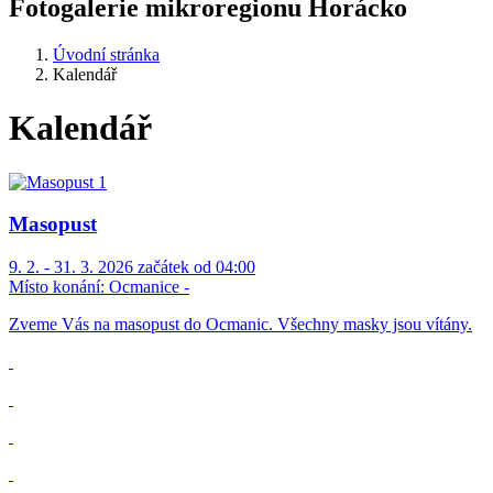
Fotogalerie mikroregionu Horácko
Úvodní stránka
Kalendář
Kalendář
Masopust
9. 2. - 31. 3. 2026 začátek od 04:00
Místo konání:
Ocmanice -
Zveme Vás na masopust do Ocmanic. Všechny masky jsou vítány.