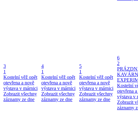
6
2
3
4
5
PRÁZDN
1
1
1
KAVÁR
Kostelní věž opět
Kostelní věž opět
Kostelní věž opět
EXPERI
otevřena a nově
otevřena a nově
otevřena a nově
Kostelní v
výstava v márnici
výstava v márnici
výstava v márnici
otevřena a
Zobrazit všechny
Zobrazit všechny
Zobrazit všechny
výstava v 
záznamy ze dne
záznamy ze dne
záznamy ze dne
Zobrazit 
záznamy z