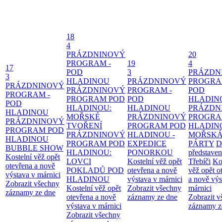
18
4
PRÁZDNINOVÝ
20
PROGRAM -
19
4
17
POD
3
PRÁZDN
3
HLADINOU
PRÁZDNINOVÝ
PROGRA
PRÁZDNINOVÝ
PRÁZDNINOVÝ
PROGRAM -
POD
PROGRAM -
PROGRAM POD
POD
HLADIN
POD
HLADINOU:
HLADINOU
PRÁZDN
HLADINOU
MOŘSKÉ
PRÁZDNINOVÝ
PROGRA
PRÁZDNINOVÝ
TVOŘENÍ
PROGRAM POD
HLADIN
PROGRAM POD
PRÁZDNINOVÝ
HLADINOU -
MOŘSK
HLADINOU
PROGRAM POD
EXPEDICE
PÁRTY
D
BUBBLE SHOW
HLADINOU:
PONORKOU
představen
Kostelní věž opět
LOVCI
Kostelní věž opět
Třebíči
Ko
otevřena a nově
POKLADŮ POD
otevřena a nově
věž opět o
výstava v márnici
HLADINOU
výstava v márnici
a nově výs
Zobrazit všechny
Kostelní věž opět
Zobrazit všechny
márnici
záznamy ze dne
otevřena a nově
záznamy ze dne
Zobrazit 
výstava v márnici
záznamy z
Zobrazit všechny