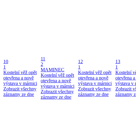
11
10
12
13
2
1
1
1
MAMINEC
Kostelní věž opět
Kostelní věž opět
Kostelní v
Kostelní věž opět
otevřena a nově
otevřena a nově
otevřena a
otevřena a nově
výstava v márnici
výstava v márnici
výstava v 
výstava v márnici
Zobrazit všechny
Zobrazit všechny
Zobrazit 
Zobrazit všechny
záznamy ze dne
záznamy ze dne
záznamy z
záznamy ze dne