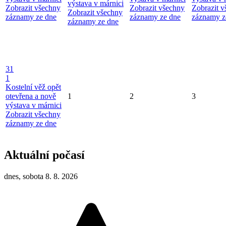
výstava v márnici
Zobrazit všechny
Zobrazit všechny
Zobrazit 
Zobrazit všechny
záznamy ze dne
záznamy ze dne
záznamy z
záznamy ze dne
31
1
Kostelní věž opět
otevřena a nově
1
2
3
výstava v márnici
Zobrazit všechny
záznamy ze dne
Aktuální počasí
dnes, sobota 8. 8. 2026