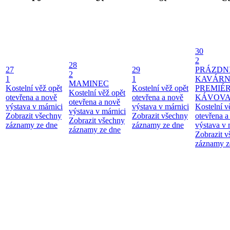
30
2
28
27
29
PRÁZDN
2
1
1
KAVÁRN
MAMINEC
Kostelní věž opět
Kostelní věž opět
PREMIÉ
Kostelní věž opět
otevřena a nově
otevřena a nově
KÁVOV
otevřena a nově
výstava v márnici
výstava v márnici
Kostelní v
výstava v márnici
Zobrazit všechny
Zobrazit všechny
otevřena a
Zobrazit všechny
záznamy ze dne
záznamy ze dne
výstava v 
záznamy ze dne
Zobrazit 
záznamy z