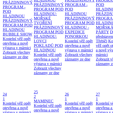
HLADINOU
PRÁZDNINOVÝ
PROGRA
PRÁZDNINOVÝ
PRÁZDNINOVÝ
PROGRAM -
POD
PROGRAM -
PROGRAM POD
POD
HLADIN
POD
HLADINOU:
HLADINOU
PRÁZDN
HLADINOU
MOŘSKÉ
PRÁZDNINOVÝ
PROGRA
PRÁZDNINOVÝ
TVOŘENÍ
PROGRAM POD
HLADIN
PROGRAM POD
PRÁZDNINOVÝ
HLADINOU -
MOŘSK
HLADINOU
PROGRAM POD
EXPEDICE
PÁRTY
D
BUBBLE SHOW
HLADINOU:
PONORKOU
představen
Kostelní věž opět
LOVCI
Kostelní věž opět
Třebíči
Ko
otevřena a nově
POKLADŮ POD
otevřena a nově
věž opět o
výstava v márnici
HLADINOU
výstava v márnici
a nově výs
Zobrazit všechny
Kostelní věž opět
Zobrazit všechny
márnici
záznamy ze dne
otevřena a nově
záznamy ze dne
Zobrazit 
výstava v márnici
záznamy z
Zobrazit všechny
záznamy ze dne
25
24
26
27
2
1
1
1
MAMINEC
Kostelní věž opět
Kostelní věž opět
Kostelní v
Kostelní věž opět
otevřena a nově
otevřena a nově
otevřena a
otevřena a nově
výstava v márnici
výstava v márnici
výstava v 