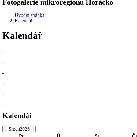
Fotogalerie mikroregionu Horácko
Úvodní stránka
Kalendář
Kalendář
Kalendář
Srpen
2026
Po
Út
St
Čt