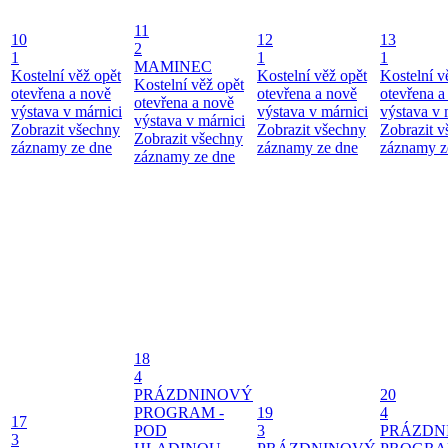
11
10
12
13
2
1
1
1
MAMINEC
Kostelní věž opět
Kostelní věž opět
Kostelní v
Kostelní věž opět
otevřena a nově
otevřena a nově
otevřena a
otevřena a nově
výstava v márnici
výstava v márnici
výstava v 
výstava v márnici
Zobrazit všechny
Zobrazit všechny
Zobrazit 
Zobrazit všechny
záznamy ze dne
záznamy ze dne
záznamy z
záznamy ze dne
18
4
PRÁZDNINOVÝ
20
PROGRAM -
19
4
17
POD
3
PRÁZDN
3