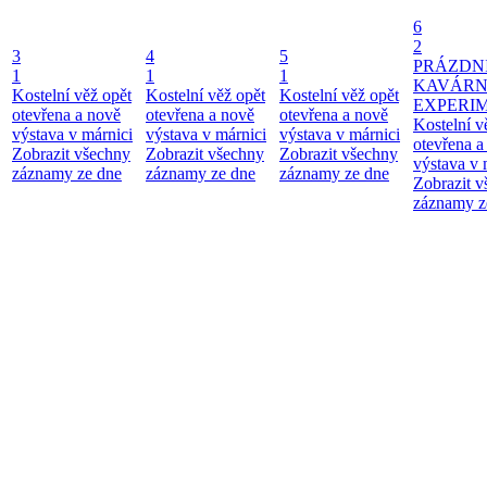
6
2
3
4
5
PRÁZDN
1
1
1
KAVÁR
Kostelní věž opět
Kostelní věž opět
Kostelní věž opět
EXPERI
otevřena a nově
otevřena a nově
otevřena a nově
Kostelní v
výstava v márnici
výstava v márnici
výstava v márnici
otevřena a
Zobrazit všechny
Zobrazit všechny
Zobrazit všechny
výstava v 
záznamy ze dne
záznamy ze dne
záznamy ze dne
Zobrazit 
záznamy z