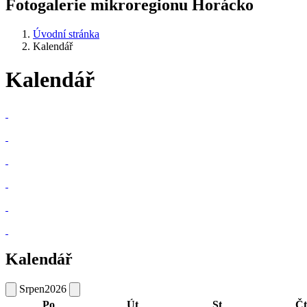
Fotogalerie mikroregionu Horácko
Úvodní stránka
Kalendář
Kalendář
Kalendář
Srpen
2026
Po
Út
St
Čt