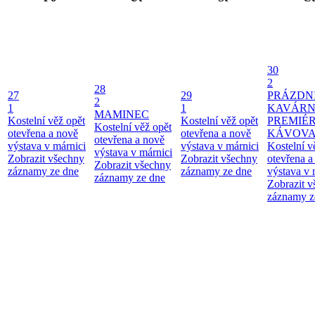
30
2
28
27
29
PRÁZDN
2
1
1
KAVÁRN
MAMINEC
Kostelní věž opět
Kostelní věž opět
PREMIÉ
Kostelní věž opět
otevřena a nově
otevřena a nově
KÁVOV
otevřena a nově
výstava v márnici
výstava v márnici
Kostelní v
výstava v márnici
Zobrazit všechny
Zobrazit všechny
otevřena a
Zobrazit všechny
záznamy ze dne
záznamy ze dne
výstava v 
záznamy ze dne
Zobrazit 
záznamy z