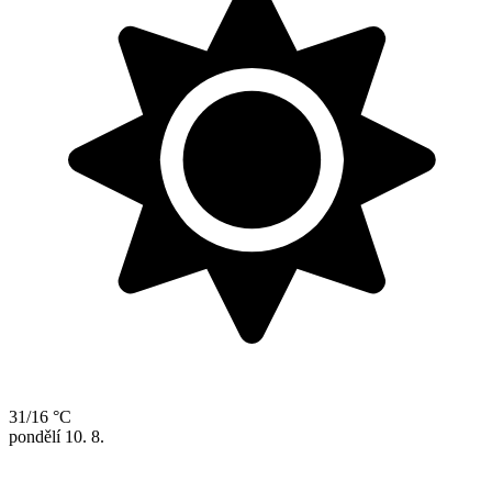
31/16 °C
pondělí
10. 8.