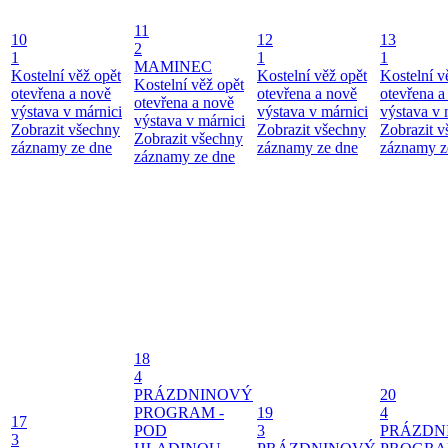
11
10
12
13
2
1
1
1
MAMINEC
Kostelní věž opět
Kostelní věž opět
Kostelní v
Kostelní věž opět
otevřena a nově
otevřena a nově
otevřena a
otevřena a nově
výstava v márnici
výstava v márnici
výstava v 
výstava v márnici
Zobrazit všechny
Zobrazit všechny
Zobrazit 
Zobrazit všechny
záznamy ze dne
záznamy ze dne
záznamy z
záznamy ze dne
18
4
PRÁZDNINOVÝ
20
PROGRAM -
19
4
17
POD
3
PRÁZDN
3