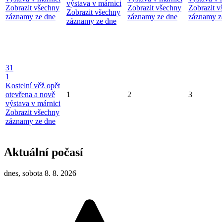
výstava v márnici
Zobrazit všechny
Zobrazit všechny
Zobrazit 
Zobrazit všechny
záznamy ze dne
záznamy ze dne
záznamy z
záznamy ze dne
31
1
Kostelní věž opět
otevřena a nově
1
2
3
výstava v márnici
Zobrazit všechny
záznamy ze dne
Aktuální počasí
dnes, sobota 8. 8. 2026