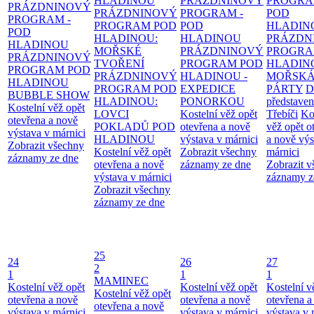
HLADINOU
PRÁZDNINOVÝ
PROGRA
PRÁZDNINOVÝ
PRÁZDNINOVÝ
PROGRAM -
POD
PROGRAM -
PROGRAM POD
POD
HLADIN
POD
HLADINOU:
HLADINOU
PRÁZDN
HLADINOU
MOŘSKÉ
PRÁZDNINOVÝ
PROGRA
PRÁZDNINOVÝ
TVOŘENÍ
PROGRAM POD
HLADIN
PROGRAM POD
PRÁZDNINOVÝ
HLADINOU -
MOŘSK
HLADINOU
PROGRAM POD
EXPEDICE
PÁRTY
D
BUBBLE SHOW
HLADINOU:
PONORKOU
představen
Kostelní věž opět
LOVCI
Kostelní věž opět
Třebíči
Ko
otevřena a nově
POKLADŮ POD
otevřena a nově
věž opět o
výstava v márnici
HLADINOU
výstava v márnici
a nově výs
Zobrazit všechny
Kostelní věž opět
Zobrazit všechny
márnici
záznamy ze dne
otevřena a nově
záznamy ze dne
Zobrazit 
výstava v márnici
záznamy z
Zobrazit všechny
záznamy ze dne
25
24
26
27
2
1
1
1
MAMINEC
Kostelní věž opět
Kostelní věž opět
Kostelní v
Kostelní věž opět
otevřena a nově
otevřena a nově
otevřena a
otevřena a nově
výstava v márnici
výstava v márnici
výstava v 