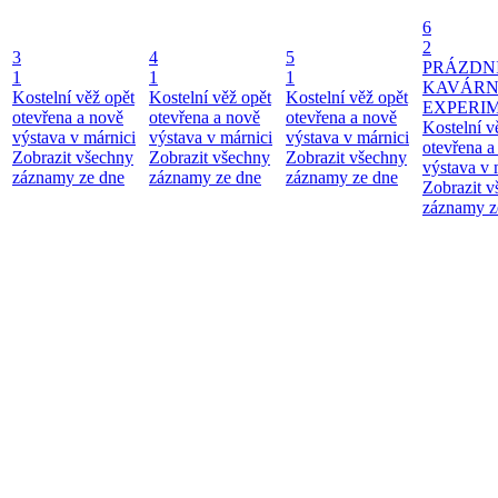
6
2
3
4
5
PRÁZDN
1
1
1
KAVÁR
Kostelní věž opět
Kostelní věž opět
Kostelní věž opět
EXPERI
otevřena a nově
otevřena a nově
otevřena a nově
Kostelní v
výstava v márnici
výstava v márnici
výstava v márnici
otevřena a
Zobrazit všechny
Zobrazit všechny
Zobrazit všechny
výstava v 
záznamy ze dne
záznamy ze dne
záznamy ze dne
Zobrazit 
záznamy z