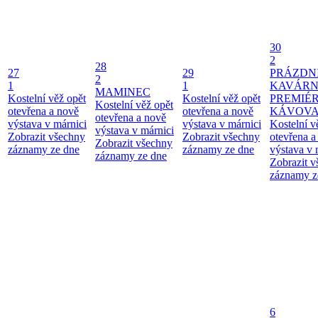
30
2
28
27
29
PRÁZDN
2
1
1
KAVÁRN
MAMINEC
Kostelní věž opět
Kostelní věž opět
PREMIÉ
Kostelní věž opět
otevřena a nově
otevřena a nově
KÁVOV
otevřena a nově
výstava v márnici
výstava v márnici
Kostelní v
výstava v márnici
Zobrazit všechny
Zobrazit všechny
otevřena a
Zobrazit všechny
záznamy ze dne
záznamy ze dne
výstava v 
záznamy ze dne
Zobrazit 
záznamy z
6