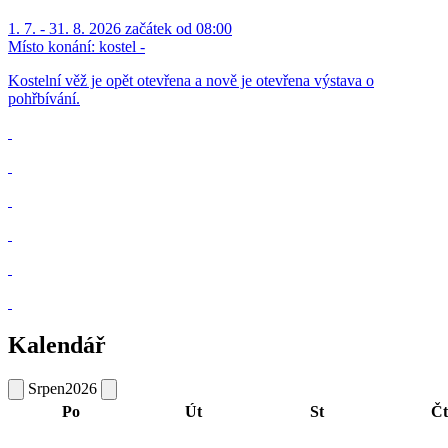
1. 7. - 31. 8. 2026 začátek od 08:00
Místo konání:
kostel -
Kostelní věž je opět otevřena a nově je otevřena výstava o
pohřbívání.
Kalendář
Srpen
2026
Po
Út
St
Čt