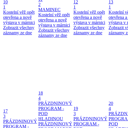
10
12
13
2
1
1
1
MAMINEC
Kostelní věž opět
Kostelní věž opět
Kostelní v
Kostelní věž opět
otevřena a nově
otevřena a nově
otevřena a
otevřena a nově
výstava v márnici
výstava v márnici
výstava v 
výstava v márnici
Zobrazit všechny
Zobrazit všechny
Zobrazit 
Zobrazit všechny
záznamy ze dne
záznamy ze dne
záznamy z
záznamy ze dne
18
4
PRÁZDNINOVÝ
20
PROGRAM -
19
4
17
POD
3
PRÁZDN
3
HLADINOU
PRÁZDNINOVÝ
PROGRA
PRÁZDNINOVÝ
PRÁZDNINOVÝ
PROGRAM -
POD
PROGRAM -