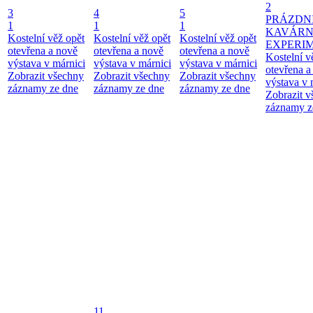
2
3
4
5
PRÁZDN
1
1
1
KAVÁR
Kostelní věž opět
Kostelní věž opět
Kostelní věž opět
EXPERI
otevřena a nově
otevřena a nově
otevřena a nově
Kostelní v
výstava v márnici
výstava v márnici
výstava v márnici
otevřena a
Zobrazit všechny
Zobrazit všechny
Zobrazit všechny
výstava v 
záznamy ze dne
záznamy ze dne
záznamy ze dne
Zobrazit 
záznamy z
11