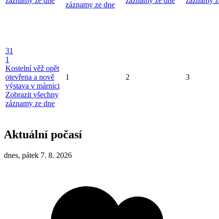
záznamy ze dne
záznamy ze dne
záznamy z
záznamy ze dne
31
1
Kostelní věž opět
otevřena a nově
1
2
3
výstava v márnici
Zobrazit všechny
záznamy ze dne
Aktuální počasí
dnes, pátek 7. 8. 2026