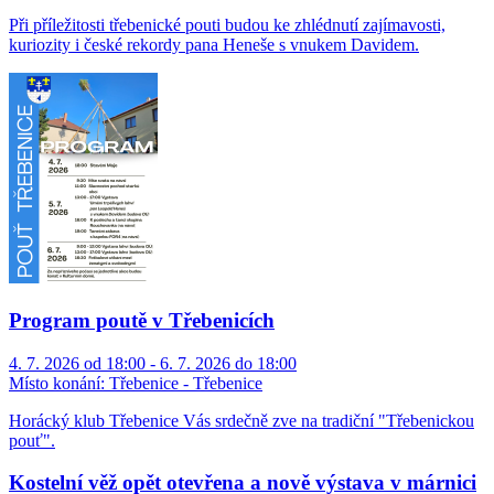
Při příležitosti třebenické pouti budou ke zhlédnutí zajímavosti,
kuriozity i české rekordy pana Heneše s vnukem Davidem.
Program poutě v Třebenicích
4. 7. 2026 od 18:00 - 6. 7. 2026 do 18:00
Místo konání:
Třebenice - Třebenice
Horácký klub Třebenice Vás srdečně zve na tradiční "Třebenickou
pouť".
Kostelní věž opět otevřena a nově výstava v márnici