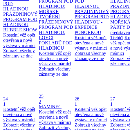
PROGRAM POD
POD
HLADIN
POD
HLADINOU:
HLADINOU
PRÁZDN
HLADINOU
MOŘSKÉ
PRÁZDNINOVÝ
PROGRA
PRÁZDNINOVÝ
TVOŘENÍ
PROGRAM POD
HLADIN
PROGRAM POD
PRÁZDNINOVÝ
HLADINOU -
MOŘSK
HLADINOU
PROGRAM POD
EXPEDICE
PÁRTY
D
BUBBLE SHOW
HLADINOU:
PONORKOU
představen
Kostelní věž opět
LOVCI
Kostelní věž opět
Třebíči
Ko
otevřena a nově
POKLADŮ POD
otevřena a nově
věž opět o
výstava v márnici
HLADINOU
výstava v márnici
a nově výs
Zobrazit všechny
Kostelní věž opět
Zobrazit všechny
márnici
záznamy ze dne
otevřena a nově
záznamy ze dne
Zobrazit 
výstava v márnici
záznamy z
Zobrazit všechny
záznamy ze dne
25
24
26
27
2
1
1
1
MAMINEC
Kostelní věž opět
Kostelní věž opět
Kostelní v
Kostelní věž opět
otevřena a nově
otevřena a nově
otevřena a
otevřena a nově
výstava v márnici
výstava v márnici
výstava v 
výstava v márnici
Zobrazit všechny
Zobrazit všechny
Zobrazit 
Zobrazit všechny