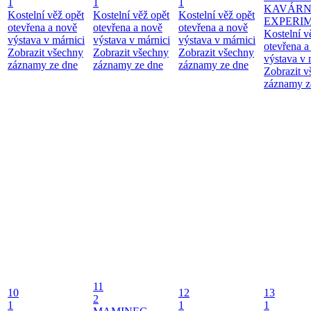
1
1
1
KAVÁR
Kostelní věž opět
Kostelní věž opět
Kostelní věž opět
EXPERI
otevřena a nově
otevřena a nově
otevřena a nově
Kostelní v
výstava v márnici
výstava v márnici
výstava v márnici
otevřena a
Zobrazit všechny
Zobrazit všechny
Zobrazit všechny
výstava v 
záznamy ze dne
záznamy ze dne
záznamy ze dne
Zobrazit 
záznamy z
11
10
12
13
2
1
1
1