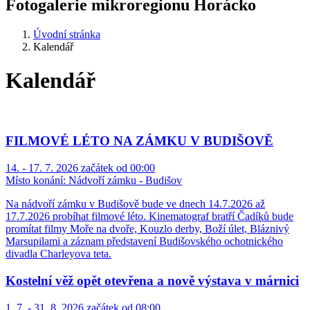
Fotogalerie mikroregionu Horácko
Úvodní stránka
Kalendář
Kalendář
FILMOVÉ LÉTO NA ZÁMKU V BUDIŠOVĚ
14. - 17. 7. 2026 začátek od 00:00
Místo konání:
Nádvoří zámku - Budišov
Na nádvoří zámku v Budišově bude ve dnech 14.7.2026 až
17.7.2026 probíhat filmové léto. Kinematograf bratří Čadíků bude
promítat filmy Moře na dvoře, Kouzlo derby, Boží úlet, Bláznivý
Marsupilami a záznam představení Budišovského ochotnického
divadla Charleyova teta.
Kostelní věž opět otevřena a nově výstava v márnici
1. 7. - 31. 8. 2026 začátek od 08:00