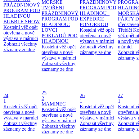
MOŘSKÉ
PRÁZDNINOVÝ
PROGRA
PRÁZDNINOVÝ
TVOŘENÍ
PROGRAM POD
HLADIN
PROGRAM POD
PRÁZDNINOVÝ
HLADINOU -
MOŘSK
HLADINOU
PROGRAM POD
EXPEDICE
PÁRTY
D
BUBBLE SHOW
HLADINOU:
PONORKOU
představen
Kostelní věž opět
LOVCI
Kostelní věž opět
Třebíči
Ko
otevřena a nově
POKLADŮ POD
otevřena a nově
věž opět o
výstava v márnici
HLADINOU
výstava v márnici
a nově výs
Zobrazit všechny
Kostelní věž opět
Zobrazit všechny
márnici
záznamy ze dne
otevřena a nově
záznamy ze dne
Zobrazit 
výstava v márnici
záznamy z
Zobrazit všechny
záznamy ze dne
25
24
26
27
2
1
1
1
MAMINEC
Kostelní věž opět
Kostelní věž opět
Kostelní v
Kostelní věž opět
otevřena a nově
otevřena a nově
otevřena a
otevřena a nově
výstava v márnici
výstava v márnici
výstava v 
výstava v márnici
Zobrazit všechny
Zobrazit všechny
Zobrazit 
Zobrazit všechny
záznamy ze dne
záznamy ze dne
záznamy z
záznamy ze dne