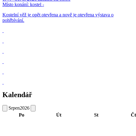
Místo konání:
kostel -
Kostelní věž je opět otevřena a nově je otevřena výstava o
pohřbívání.
Kalendář
Srpen
2026
Po
Út
St
Čt