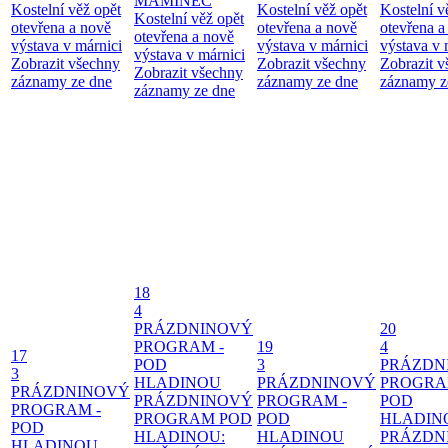
MAMINEC
Kostelní věž opět
Kostelní věž opět
Kostelní v
Kostelní věž opět
otevřena a nově
otevřena a nově
otevřena a
otevřena a nově
výstava v márnici
výstava v márnici
výstava v 
výstava v márnici
Zobrazit všechny
Zobrazit všechny
Zobrazit 
Zobrazit všechny
záznamy ze dne
záznamy ze dne
záznamy z
záznamy ze dne
18
4
PRÁZDNINOVÝ
20
PROGRAM -
19
4
17
POD
3
PRÁZDN
3
HLADINOU
PRÁZDNINOVÝ
PROGRA
PRÁZDNINOVÝ
PRÁZDNINOVÝ
PROGRAM -
POD
PROGRAM -
PROGRAM POD
POD
HLADIN
POD
HLADINOU:
HLADINOU
PRÁZDN
HLADINOU