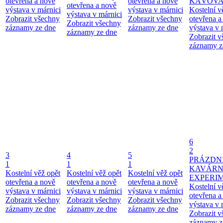
otevřena a nově
otevřena a nově
KÁVOV
otevřena a nově
výstava v márnici
výstava v márnici
Kostelní v
výstava v márnici
Zobrazit všechny
Zobrazit všechny
otevřena a
Zobrazit všechny
záznamy ze dne
záznamy ze dne
výstava v 
záznamy ze dne
Zobrazit 
záznamy z
6
2
3
4
5
PRÁZDN
1
1
1
KAVÁR
Kostelní věž opět
Kostelní věž opět
Kostelní věž opět
EXPERI
otevřena a nově
otevřena a nově
otevřena a nově
Kostelní v
výstava v márnici
výstava v márnici
výstava v márnici
otevřena a
Zobrazit všechny
Zobrazit všechny
Zobrazit všechny
výstava v 
záznamy ze dne
záznamy ze dne
záznamy ze dne
Zobrazit 
záznamy z