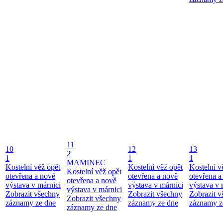
11
10
12
13
2
1
1
1
MAMINEC
Kostelní věž opět
Kostelní věž opět
Kostelní v
Kostelní věž opět
otevřena a nově
otevřena a nově
otevřena a
otevřena a nově
výstava v márnici
výstava v márnici
výstava v 
výstava v márnici
Zobrazit všechny
Zobrazit všechny
Zobrazit 
Zobrazit všechny
záznamy ze dne
záznamy ze dne
záznamy z
záznamy ze dne