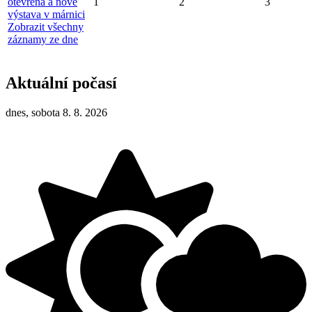
otevřena a nově
1
2
3
výstava v márnici
Zobrazit všechny
záznamy ze dne
Aktuální počasí
dnes, sobota 8. 8. 2026