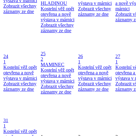
výstava v márnici
HLADINOU
výstava v márnici
a nově výs
Zobrazit všechny
Kostelní věž opět
Zobrazit všechny
márnici
záznamy ze dne
otevřena a nově
záznamy ze dne
Zobrazit 
výstava v márnici
záznamy z
Zobrazit všechny
záznamy ze dne
25
24
26
27
2
1
1
1
MAMINEC
Kostelní věž opět
Kostelní věž opět
Kostelní v
Kostelní věž opět
otevřena a nově
otevřena a nově
otevřena a
otevřena a nově
výstava v márnici
výstava v márnici
výstava v 
výstava v márnici
Zobrazit všechny
Zobrazit všechny
Zobrazit 
Zobrazit všechny
záznamy ze dne
záznamy ze dne
záznamy z
záznamy ze dne
31
1
Kostelní věž opět