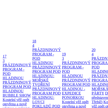
18
4
PRÁZDNINOVÝ
20
PROGRAM -
19
4
17
POD
3
PRÁZDN
3
HLADINOU
PRÁZDNINOVÝ
PROGRA
PRÁZDNINOVÝ
PRÁZDNINOVÝ
PROGRAM -
POD
PROGRAM -
PROGRAM POD
POD
HLADIN
POD
HLADINOU:
HLADINOU
PRÁZDN
HLADINOU
MOŘSKÉ
PRÁZDNINOVÝ
PROGRA
PRÁZDNINOVÝ
TVOŘENÍ
PROGRAM POD
HLADIN
PROGRAM POD
PRÁZDNINOVÝ
HLADINOU -
MOŘSK
HLADINOU
PROGRAM POD
EXPEDICE
PÁRTY
D
BUBBLE SHOW
HLADINOU:
PONORKOU
představen
Kostelní věž opět
LOVCI
Kostelní věž opět
Třebíči
Ko
otevřena a nově
POKLADŮ POD
otevřena a nově
věž opět o