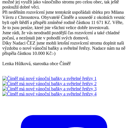
možné jej využít jako vánočního stromu pro celou obec, tak ještě
posloužil dobré věci.
Při nedělním rozsvícení jsme tentokrát uspořádali sbírku pro Milana
Vávru z Chroustova. Obyvatelé Číměře a sousedé z okolních vesnic
byli opět štědří a přispěli zmíněné rodině částkou 11 671 Kč. Věřte,
že to jsou peníze, které jste všichni velice dobře investovali.
Jsme rádi, že vás neodradil pozdější čas rozsvícení a také chladné
počasí, a nezůstali jste v pohodlí svých domovů.
Díky Nadaci ČEZ jsme mohli letošní rozsvícení stromu doplnit naši
výzdobu o nové vánoční baňky a světelné řetězy. Nadace nám na ně
přispěla částkou 10.000 Kč:-)
Lenka Hůlková, starostka obce Číměř