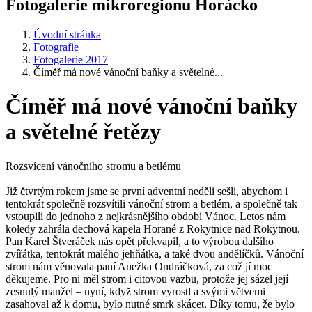
Fotogalerie mikroregionu Horácko
Úvodní stránka
Fotografie
Fotogalerie 2017
Číměř má nové vánoční baňky a světelné...
Číměř má nové vánoční baňky
a světelné řetězy
Rozsvícení vánočního stromu a betlému
Již čtvrtým rokem jsme se první adventní neděli sešli, abychom i
tentokrát společně rozsvítili vánoční strom a betlém, a společně tak
vstoupili do jednoho z nejkrásnějšího období Vánoc. Letos nám
koledy zahrála dechová kapela Horané z Rokytnice nad Rokytnou.
Pan Karel Štveráček nás opět překvapil, a to výrobou dalšího
zvířátka, tentokrát malého jehňátka, a také dvou andělíčků. Vánoční
strom nám věnovala paní Anežka Ondráčková, za což jí moc
děkujeme. Pro ni měl strom i citovou vazbu, protože jej sázel její
zesnulý manžel – nyní, když strom vyrostl a svými větvemi
zasahoval až k domu, bylo nutné smrk skácet. Díky tomu, že bylo