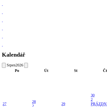
Kalendář
Srpen
2026
Po
Út
St
Čt
30
2
28
27
29
PRÁZDN
2