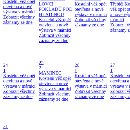
Kostelní věž opět
LOVCI
Kostelní věž opět
Třebíči
Ko
otevřena a nově
POKLADŮ POD
otevřena a nově
věž opět o
výstava v márnici
HLADINOU
výstava v márnici
a nově výs
Zobrazit všechny
Kostelní věž opět
Zobrazit všechny
márnici
záznamy ze dne
otevřena a nově
záznamy ze dne
Zobrazit 
výstava v márnici
záznamy z
Zobrazit všechny
záznamy ze dne
25
24
26
27
2
1
1
1
MAMINEC
Kostelní věž opět
Kostelní věž opět
Kostelní v
Kostelní věž opět
otevřena a nově
otevřena a nově
otevřena a
otevřena a nově
výstava v márnici
výstava v márnici
výstava v 
výstava v márnici
Zobrazit všechny
Zobrazit všechny
Zobrazit 
Zobrazit všechny
záznamy ze dne
záznamy ze dne
záznamy z
záznamy ze dne
31