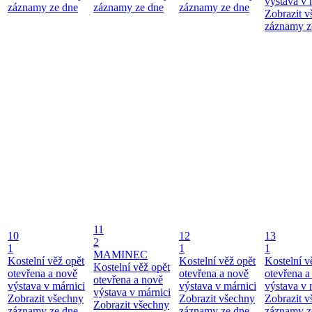
výstava v 
záznamy ze dne
záznamy ze dne
záznamy ze dne
Zobrazit 
záznamy z
11
10
12
13
2
1
1
1
MAMINEC
Kostelní věž opět
Kostelní věž opět
Kostelní v
Kostelní věž opět
otevřena a nově
otevřena a nově
otevřena a
otevřena a nově
výstava v márnici
výstava v márnici
výstava v 
výstava v márnici
Zobrazit všechny
Zobrazit všechny
Zobrazit 
Zobrazit všechny
záznamy ze dne
záznamy ze dne
záznamy z