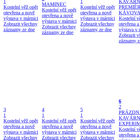
1
1
KAVÁRN
MAMINEC
Kostelní věž opět
Kostelní věž opět
PREMIÉ
Kostelní věž opět
otevřena a nově
otevřena a nově
KÁVOV
otevřena a nově
výstava v márnici
výstava v márnici
Kostelní v
výstava v márnici
Zobrazit všechny
Zobrazit všechny
otevřena a
Zobrazit všechny
záznamy ze dne
záznamy ze dne
výstava v 
záznamy ze dne
Zobrazit 
záznamy z
6
2
3
4
5
PRÁZDN
1
1
1
KAVÁR
Kostelní věž opět
Kostelní věž opět
Kostelní věž opět
EXPERI
otevřena a nově
otevřena a nově
otevřena a nově
Kostelní v
výstava v márnici
výstava v márnici
výstava v márnici
otevřena a
Zobrazit všechny
Zobrazit všechny
Zobrazit všechny