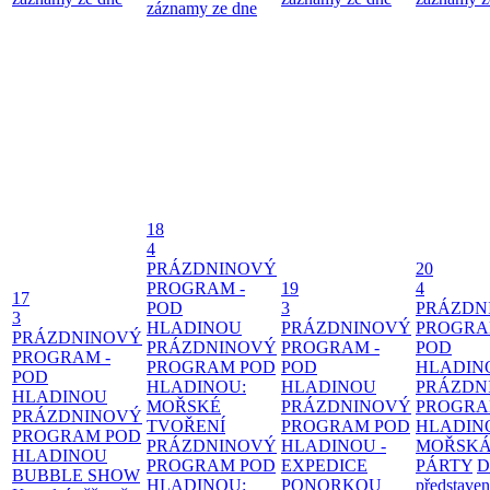
záznamy ze dne
18
4
PRÁZDNINOVÝ
20
PROGRAM -
19
4
17
POD
3
PRÁZDN
3
HLADINOU
PRÁZDNINOVÝ
PROGRA
PRÁZDNINOVÝ
PRÁZDNINOVÝ
PROGRAM -
POD
PROGRAM -
PROGRAM POD
POD
HLADIN
POD
HLADINOU:
HLADINOU
PRÁZDN
HLADINOU
MOŘSKÉ
PRÁZDNINOVÝ
PROGRA
PRÁZDNINOVÝ
TVOŘENÍ
PROGRAM POD
HLADIN
PROGRAM POD
PRÁZDNINOVÝ
HLADINOU -
MOŘSK
HLADINOU
PROGRAM POD
EXPEDICE
PÁRTY
D
BUBBLE SHOW
HLADINOU:
PONORKOU
představen