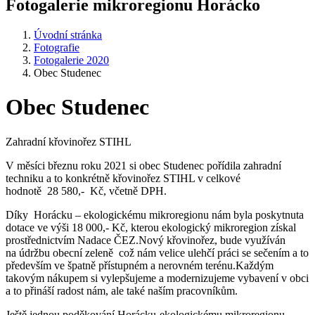
Fotogalerie mikroregionu Horácko
Úvodní stránka
Fotografie
Fotogalerie 2020
Obec Studenec
Obec Studenec
Zahradní křovinořez STIHL
V měsíci březnu roku 2021 si obec Studenec pořídila zahradní
techniku a to konkrétně křovinořez STIHL v celkové
hodnotě 28 580,- Kč, včetně DPH.
Díky Horácku – ekologickému mikroregionu nám byla poskytnuta
dotace ve výši 18 000,- Kč, kterou ekologický mikroregion získal
prostřednictvím Nadace ČEZ.Nový křovinořez, bude využíván
na údržbu obecní zeleně což nám velice ulehčí práci se sečením a to
především ve špatně přístupném a nerovném terénu.Každým
takovým nákupem si vylepšujeme a modernizujeme vybavení v obci
a to přináší radost nám, ale také naším pracovníkům.
Ještě jednou poděkování Horácku-ekologickému mikroregionu