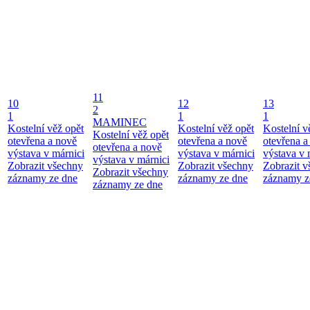
11
10
12
13
2
1
1
1
MAMINEC
Kostelní věž opět
Kostelní věž opět
Kostelní v
Kostelní věž opět
otevřena a nově
otevřena a nově
otevřena a
otevřena a nově
výstava v márnici
výstava v márnici
výstava v 
výstava v márnici
Zobrazit všechny
Zobrazit všechny
Zobrazit 
Zobrazit všechny
záznamy ze dne
záznamy ze dne
záznamy z
záznamy ze dne