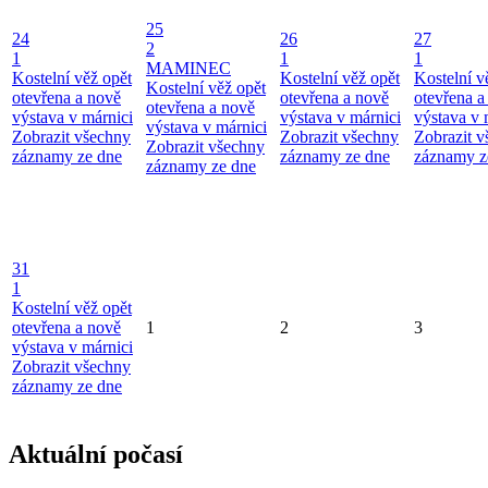
25
24
26
27
2
1
1
1
MAMINEC
Kostelní věž opět
Kostelní věž opět
Kostelní v
Kostelní věž opět
otevřena a nově
otevřena a nově
otevřena a
otevřena a nově
výstava v márnici
výstava v márnici
výstava v 
výstava v márnici
Zobrazit všechny
Zobrazit všechny
Zobrazit 
Zobrazit všechny
záznamy ze dne
záznamy ze dne
záznamy z
záznamy ze dne
31
1
Kostelní věž opět
otevřena a nově
1
2
3
výstava v márnici
Zobrazit všechny
záznamy ze dne
Aktuální počasí