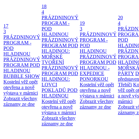
18
4
PRÁZDNINOVÝ
20
PROGRAM -
19
4
17
POD
3
PRÁZDN
3
HLADINOU
PRÁZDNINOVÝ
PROGRA
PRÁZDNINOVÝ
PRÁZDNINOVÝ
PROGRAM -
POD
PROGRAM -
PROGRAM POD
POD
HLADIN
POD
HLADINOU:
HLADINOU
PRÁZDN
HLADINOU
MOŘSKÉ
PRÁZDNINOVÝ
PROGRA
PRÁZDNINOVÝ
TVOŘENÍ
PROGRAM POD
HLADIN
PROGRAM POD
PRÁZDNINOVÝ
HLADINOU -
MOŘSK
HLADINOU
PROGRAM POD
EXPEDICE
PÁRTY
D
BUBBLE SHOW
HLADINOU:
PONORKOU
představen
Kostelní věž opět
LOVCI
Kostelní věž opět
Třebíči
Ko
otevřena a nově
POKLADŮ POD
otevřena a nově
věž opět o
výstava v márnici
HLADINOU
výstava v márnici
a nově výs
Zobrazit všechny
Kostelní věž opět
Zobrazit všechny
márnici
záznamy ze dne
otevřena a nově
záznamy ze dne
Zobrazit 
výstava v márnici
záznamy z
Zobrazit všechny
záznamy ze dne