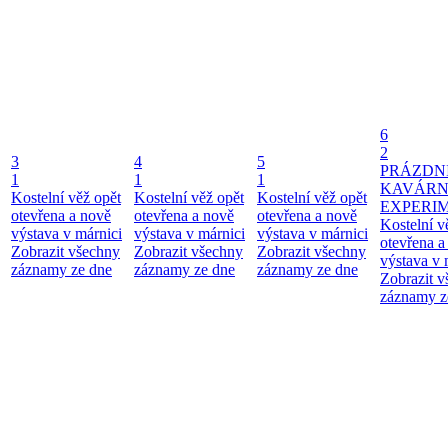
6
2
3
4
5
PRÁZDN
1
1
1
KAVÁR
Kostelní věž opět
Kostelní věž opět
Kostelní věž opět
EXPERI
otevřena a nově
otevřena a nově
otevřena a nově
Kostelní v
výstava v márnici
výstava v márnici
výstava v márnici
otevřena a
Zobrazit všechny
Zobrazit všechny
Zobrazit všechny
výstava v 
záznamy ze dne
záznamy ze dne
záznamy ze dne
Zobrazit 
záznamy z