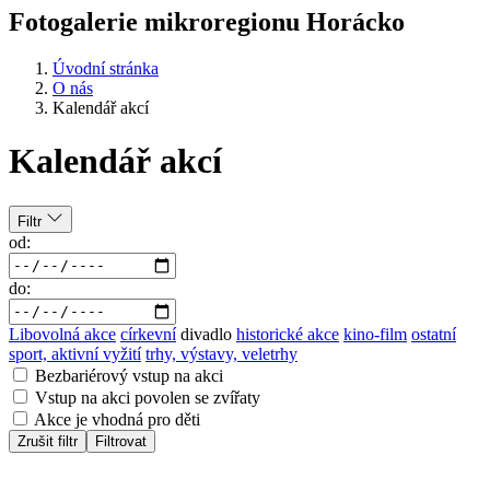
Fotogalerie mikroregionu Horácko
Úvodní stránka
O nás
Kalendář akcí
Kalendář akcí
Filtr
od:
do:
Libovolná akce
církevní
divadlo
historické akce
kino-film
ostatní
sport, aktivní vyžití
trhy, výstavy, veletrhy
Bezbariérový vstup na akci
Vstup na akci povolen se zvířaty
Akce je vhodná pro děti
Zrušit filtr
Filtrovat