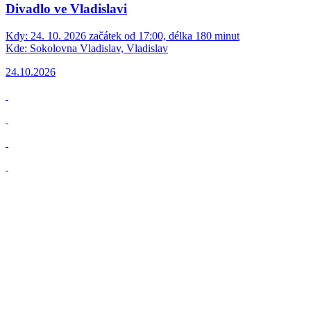
Divadlo ve Vladislavi
Kdy:
24. 10. 2026 začátek od 17:00, délka 180 minut
Kde:
Sokolovna Vladislav, Vladislav
24.10.2026
Kalendář
Srpen
2026
Po
Út
St
Čt