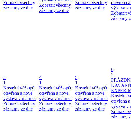
Zobrazit všechny
Zobrazit všechny
otevřena a
Zobrazit všechny
záznamy ze dne
záznamy ze dne
výstava v 
záznamy ze dne
Zobrazit 
záznamy z
6
2
3
4
5
PRÁZDN
1
1
1
KAVÁR
Kostelní věž opět
Kostelní věž opět
Kostelní věž opět
EXPERI
otevřena a nově
otevřena a nově
otevřena a nově
Kostelní v
výstava v márnici
výstava v márnici
výstava v márnici
otevřena a
Zobrazit všechny
Zobrazit všechny
Zobrazit všechny
výstava v 
záznamy ze dne
záznamy ze dne
záznamy ze dne
Zobrazit 
záznamy z