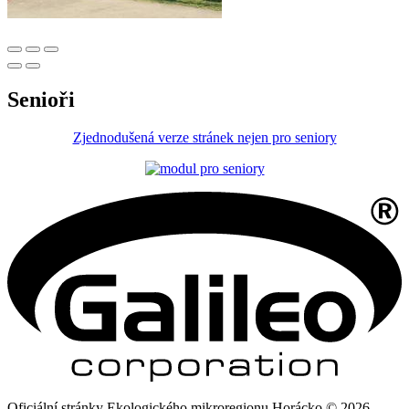
Senioři
Zjednodušená verze stránek nejen pro seniory
Oficiální stránky Ekologického mikroregionu Horácko © 2026