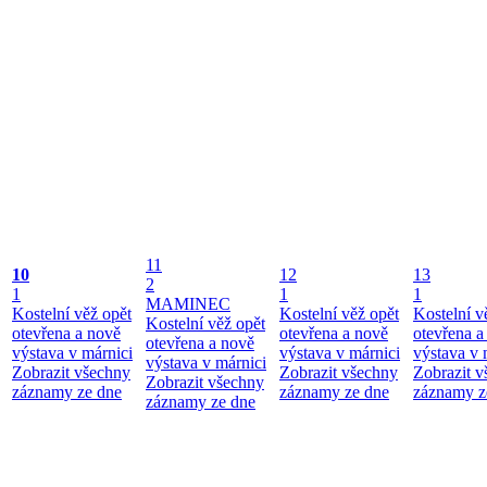
11
10
12
13
2
1
1
1
MAMINEC
Kostelní věž opět
Kostelní věž opět
Kostelní v
Kostelní věž opět
otevřena a nově
otevřena a nově
otevřena a
otevřena a nově
výstava v márnici
výstava v márnici
výstava v 
výstava v márnici
Zobrazit všechny
Zobrazit všechny
Zobrazit 
Zobrazit všechny
záznamy ze dne
záznamy ze dne
záznamy z
záznamy ze dne