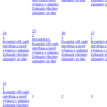
výstava v márnici
záznamy z
Zobrazit všechny
záznamy ze dne
25
24
26
27
2
1
1
1
MAMINEC
Kostelní věž opět
Kostelní věž opět
Kostelní v
Kostelní věž opět
otevřena a nově
otevřena a nově
otevřena a
otevřena a nově
výstava v márnici
výstava v márnici
výstava v 
výstava v márnici
Zobrazit všechny
Zobrazit všechny
Zobrazit 
Zobrazit všechny
záznamy ze dne
záznamy ze dne
záznamy z
záznamy ze dne
31
1
Kostelní věž opět
otevřena a nově
1
2
3
výstava v márnici
Zobrazit všechny