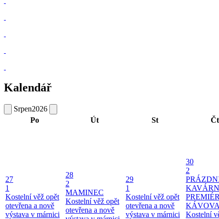
Kalendář
Srpen
2026
Po
Út
St
Čt
30
2
28
27
29
PRÁZDN
2
1
1
KAVÁRN
MAMINEC
Kostelní věž opět
Kostelní věž opět
PREMIÉ
Kostelní věž opět
otevřena a nově
otevřena a nově
KÁVOV
otevřena a nově
výstava v márnici
výstava v márnici
Kostelní v
výstava v márnici