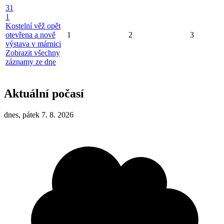
31
1
Kostelní věž opět
otevřena a nově
1
2
3
výstava v márnici
Zobrazit všechny
záznamy ze dne
Aktuální počasí
dnes, pátek 7. 8. 2026