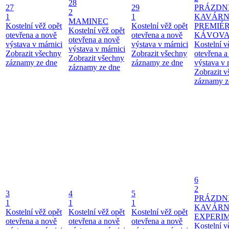
28
27
29
PRÁZDN
2
1
1
KAVÁRN
MAMINEC
Kostelní věž opět
Kostelní věž opět
PREMIÉ
Kostelní věž opět
otevřena a nově
otevřena a nově
KÁVOV
otevřena a nově
výstava v márnici
výstava v márnici
Kostelní v
výstava v márnici
Zobrazit všechny
Zobrazit všechny
otevřena a
Zobrazit všechny
záznamy ze dne
záznamy ze dne
výstava v 
záznamy ze dne
Zobrazit 
záznamy z
6
2
3
4
5
PRÁZDN
1
1
1
KAVÁR
Kostelní věž opět
Kostelní věž opět
Kostelní věž opět
EXPERI
otevřena a nově
otevřena a nově
otevřena a nově
Kostelní v