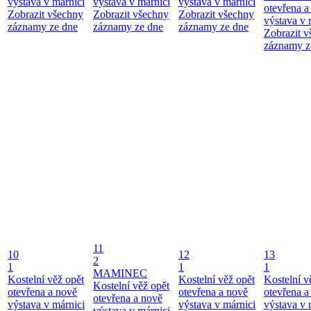
výstava v márnici
výstava v márnici
výstava v márnici
otevřena a
Zobrazit všechny
Zobrazit všechny
Zobrazit všechny
výstava v 
záznamy ze dne
záznamy ze dne
záznamy ze dne
Zobrazit 
záznamy z
11
10
12
13
2
1
1
1
MAMINEC
Kostelní věž opět
Kostelní věž opět
Kostelní v
Kostelní věž opět
otevřena a nově
otevřena a nově
otevřena a
otevřena a nově
výstava v márnici
výstava v márnici
výstava v 
výstava v márnici