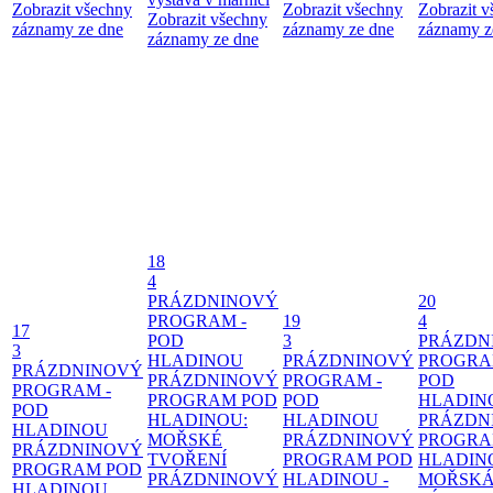
Zobrazit všechny
Zobrazit všechny
Zobrazit 
Zobrazit všechny
záznamy ze dne
záznamy ze dne
záznamy z
záznamy ze dne
18
4
PRÁZDNINOVÝ
20
PROGRAM -
19
4
17
POD
3
PRÁZDN
3
HLADINOU
PRÁZDNINOVÝ
PROGRA
PRÁZDNINOVÝ
PRÁZDNINOVÝ
PROGRAM -
POD
PROGRAM -
PROGRAM POD
POD
HLADIN
POD
HLADINOU:
HLADINOU
PRÁZDN
HLADINOU
MOŘSKÉ
PRÁZDNINOVÝ
PROGRA
PRÁZDNINOVÝ
TVOŘENÍ
PROGRAM POD
HLADIN
PROGRAM POD
PRÁZDNINOVÝ
HLADINOU -
MOŘSK
HLADINOU