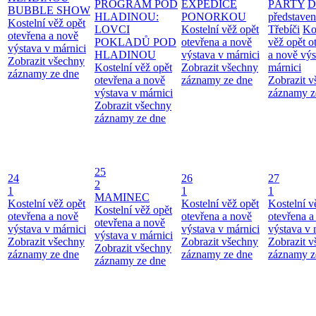
PROGRAM POD
EXPEDICE
PÁRTY
D
BUBBLE SHOW
HLADINOU:
PONORKOU
představen
Kostelní věž opět
LOVCI
Kostelní věž opět
Třebíči
Ko
otevřena a nově
POKLADŮ POD
otevřena a nově
věž opět o
výstava v márnici
HLADINOU
výstava v márnici
a nově výs
Zobrazit všechny
Kostelní věž opět
Zobrazit všechny
márnici
záznamy ze dne
otevřena a nově
záznamy ze dne
Zobrazit 
výstava v márnici
záznamy z
Zobrazit všechny
záznamy ze dne
25
24
26
27
2
1
1
1
MAMINEC
Kostelní věž opět
Kostelní věž opět
Kostelní v
Kostelní věž opět
otevřena a nově
otevřena a nově
otevřena a
otevřena a nově
výstava v márnici
výstava v márnici
výstava v 
výstava v márnici
Zobrazit všechny
Zobrazit všechny
Zobrazit 
Zobrazit všechny
záznamy ze dne
záznamy ze dne
záznamy z
záznamy ze dne