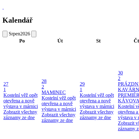
Kalendář
Srpen
2026
Po
Út
St
Čt
30
2
28
27
29
PRÁZDN
2
1
1
KAVÁRN
MAMINEC
Kostelní věž opět
Kostelní věž opět
PREMIÉ
Kostelní věž opět
otevřena a nově
otevřena a nově
KÁVOV
otevřena a nově
výstava v márnici
výstava v márnici
Kostelní v
výstava v márnici
Zobrazit všechny
Zobrazit všechny
otevřena a
Zobrazit všechny
záznamy ze dne
záznamy ze dne
výstava v 
záznamy ze dne
Zobrazit 
záznamy z