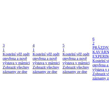
6
2
3
4
5
PRÁZDN
1
1
1
KAVÁR
Kostelní věž opět
Kostelní věž opět
Kostelní věž opět
EXPERI
otevřena a nově
otevřena a nově
otevřena a nově
Kostelní v
výstava v márnici
výstava v márnici
výstava v márnici
otevřena a
Zobrazit všechny
Zobrazit všechny
Zobrazit všechny
výstava v 
záznamy ze dne
záznamy ze dne
záznamy ze dne
Zobrazit 
záznamy z