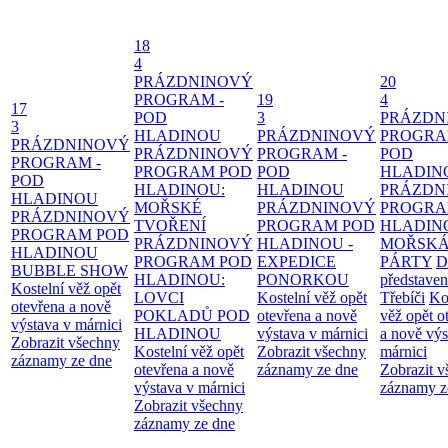
18
4
PRÁZDNINOVÝ
20
PROGRAM -
19
4
17
POD
3
PRÁZDN
3
HLADINOU
PRÁZDNINOVÝ
PROGRA
PRÁZDNINOVÝ
PRÁZDNINOVÝ
PROGRAM -
POD
PROGRAM -
PROGRAM POD
POD
HLADIN
POD
HLADINOU:
HLADINOU
PRÁZDN
HLADINOU
MOŘSKÉ
PRÁZDNINOVÝ
PROGRA
PRÁZDNINOVÝ
TVOŘENÍ
PROGRAM POD
HLADIN
PROGRAM POD
PRÁZDNINOVÝ
HLADINOU -
MOŘSK
HLADINOU
PROGRAM POD
EXPEDICE
PÁRTY
D
BUBBLE SHOW
HLADINOU:
PONORKOU
představen
Kostelní věž opět
LOVCI
Kostelní věž opět
Třebíči
Ko
otevřena a nově
POKLADŮ POD
otevřena a nově
věž opět o
výstava v márnici
HLADINOU
výstava v márnici
a nově výs
Zobrazit všechny
Kostelní věž opět
Zobrazit všechny
márnici
záznamy ze dne
otevřena a nově
záznamy ze dne
Zobrazit 
výstava v márnici
záznamy z
Zobrazit všechny
záznamy ze dne