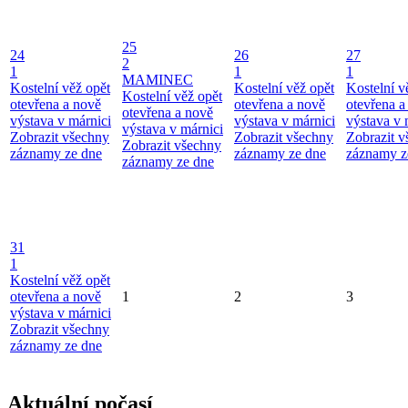
25
24
26
27
2
1
1
1
MAMINEC
Kostelní věž opět
Kostelní věž opět
Kostelní v
Kostelní věž opět
otevřena a nově
otevřena a nově
otevřena a
otevřena a nově
výstava v márnici
výstava v márnici
výstava v 
výstava v márnici
Zobrazit všechny
Zobrazit všechny
Zobrazit 
Zobrazit všechny
záznamy ze dne
záznamy ze dne
záznamy z
záznamy ze dne
31
1
Kostelní věž opět
otevřena a nově
1
2
3
výstava v márnici
Zobrazit všechny
záznamy ze dne
Aktuální počasí