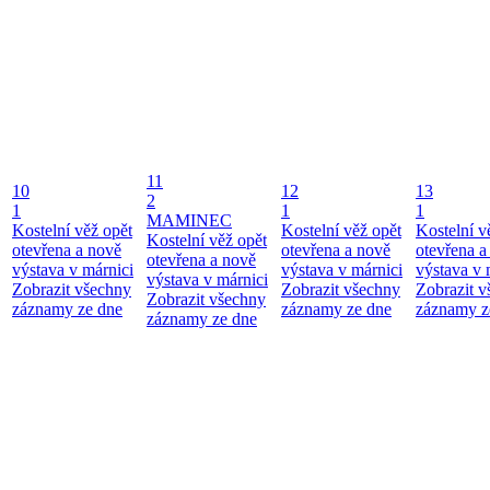
11
10
12
13
2
1
1
1
MAMINEC
Kostelní věž opět
Kostelní věž opět
Kostelní v
Kostelní věž opět
otevřena a nově
otevřena a nově
otevřena a
otevřena a nově
výstava v márnici
výstava v márnici
výstava v 
výstava v márnici
Zobrazit všechny
Zobrazit všechny
Zobrazit 
Zobrazit všechny
záznamy ze dne
záznamy ze dne
záznamy z
záznamy ze dne