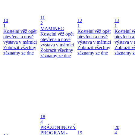
11
10
12
13
2
1
1
1
MAMINEC
Kostelní věž opět
Kostelní věž opět
Kostelní v
Kostelní věž opět
otevřena a nově
otevřena a nově
otevřena a
otevřena a nově
výstava v márnici
výstava v márnici
výstava v 
výstava v márnici
Zobrazit všechny
Zobrazit všechny
Zobrazit 
Zobrazit všechny
záznamy ze dne
záznamy ze dne
záznamy z
záznamy ze dne
18
4
PRÁZDNINOVÝ
20
PROGRAM -
19
4