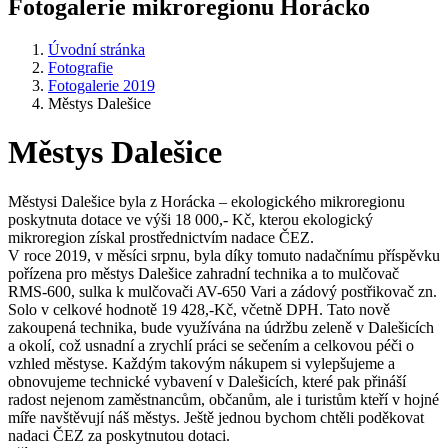
Fotogalerie mikroregionu Horácko
Úvodní stránka
Fotografie
Fotogalerie 2019
Městys Dalešice
Městys Dalešice
Městysi Dalešice byla z Horácka – ekologického mikroregionu
poskytnuta dotace ve výši 18 000,- Kč, kterou ekologický
mikroregion získal prostřednictvím nadace ČEZ.
V roce 2019, v měsíci srpnu, byla díky tomuto nadačnímu příspěvku
pořízena pro městys Dalešice zahradní technika a to mulčovač
RMS-600, sulka k mulčovači AV-650 Vari a zádový postřikovač zn.
Solo v celkové hodnotě 19 428,-Kč, včetně DPH. Tato nově
zakoupená technika, bude využívána na údržbu zeleně v Dalešicích
a okolí, což usnadní a zrychlí práci se sečením a celkovou péči o
vzhled městyse. Každým takovým nákupem si vylepšujeme a
obnovujeme technické vybavení v Dalešicích, které pak přináší
radost nejenom zaměstnancům, občanům, ale i turistům kteří v hojné
míře navštěvují náš městys. Ještě jednou bychom chtěli poděkovat
nadaci ČEZ za poskytnutou dotaci.