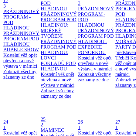
17
POD
3
PRÁZDN
3
HLADINOU
PRÁZDNINOVÝ
PROGRA
PRÁZDNINOVÝ
PRÁZDNINOVÝ
PROGRAM -
POD
PROGRAM -
PROGRAM POD
POD
HLADIN
POD
HLADINOU:
HLADINOU
PRÁZDN
HLADINOU
MOŘSKÉ
PRÁZDNINOVÝ
PROGRA
PRÁZDNINOVÝ
TVOŘENÍ
PROGRAM POD
HLADIN
PROGRAM POD
PRÁZDNINOVÝ
HLADINOU -
MOŘSK
HLADINOU
PROGRAM POD
EXPEDICE
PÁRTY
D
BUBBLE SHOW
HLADINOU:
PONORKOU
představen
Kostelní věž opět
LOVCI
Kostelní věž opět
Třebíči
Ko
otevřena a nově
POKLADŮ POD
otevřena a nově
věž opět o
výstava v márnici
HLADINOU
výstava v márnici
a nově výs
Zobrazit všechny
Kostelní věž opět
Zobrazit všechny
márnici
záznamy ze dne
otevřena a nově
záznamy ze dne
Zobrazit 
výstava v márnici
záznamy z
Zobrazit všechny
záznamy ze dne
25
24
26
27
2
1
1
1
MAMINEC
Kostelní věž opět
Kostelní věž opět
Kostelní v
Kostelní věž opět