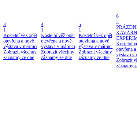
6
2
3
4
5
PRÁZDN
1
1
1
KAVÁR
Kostelní věž opět
Kostelní věž opět
Kostelní věž opět
EXPERI
otevřena a nově
otevřena a nově
otevřena a nově
Kostelní v
výstava v márnici
výstava v márnici
výstava v márnici
otevřena a
Zobrazit všechny
Zobrazit všechny
Zobrazit všechny
výstava v 
záznamy ze dne
záznamy ze dne
záznamy ze dne
Zobrazit 
záznamy z