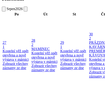
Srpen
2026
Po
Út
St
Čt
30
2
28
27
29
PRÁZDN
2
1
1
KAVÁRN
MAMINEC
Kostelní věž opět
Kostelní věž opět
PREMIÉ
Kostelní věž opět
otevřena a nově
otevřena a nově
KÁVOV
otevřena a nově
výstava v márnici
výstava v márnici
Kostelní v
výstava v márnici
Zobrazit všechny
Zobrazit všechny
otevřena a
Zobrazit všechny
záznamy ze dne
záznamy ze dne
výstava v 
záznamy ze dne
Zobrazit 
záznamy z