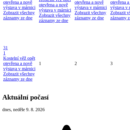
otevřena a nově
otevřena a nově
otevřena a
otevřena a nově
výstava v márnici
výstava v márnici
výstava v 
výstava v márnici
Zobrazit všechny
Zobrazit všechny
Zobrazit 
Zobrazit všechny
záznamy ze dne
záznamy ze dne
záznamy z
záznamy ze dne
31
1
Kostelní věž opět
otevřena a nově
1
2
3
výstava v márnici
Zobrazit všechny
záznamy ze dne
Aktuální počasí
dnes, neděle 9. 8. 2026