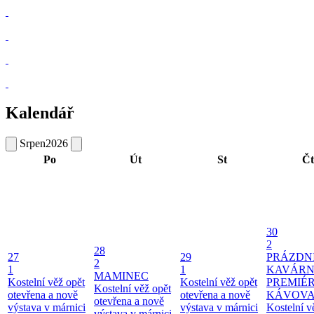
Kalendář
Srpen
2026
Po
Út
St
Čt
30
2
28
27
29
PRÁZDN
2
1
1
KAVÁRN
MAMINEC
Kostelní věž opět
Kostelní věž opět
PREMIÉ
Kostelní věž opět
otevřena a nově
otevřena a nově
KÁVOV
otevřena a nově
výstava v márnici
výstava v márnici
Kostelní v
výstava v márnici