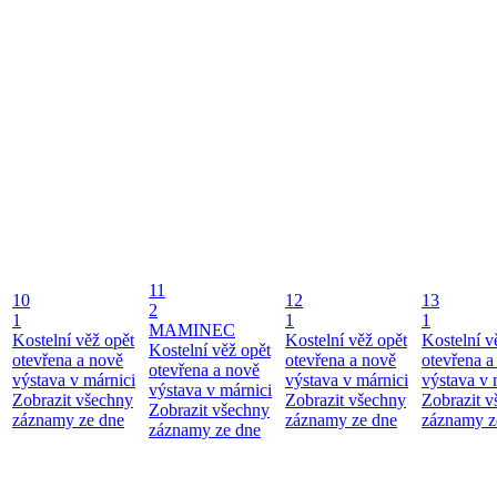
11
10
12
13
2
1
1
1
MAMINEC
Kostelní věž opět
Kostelní věž opět
Kostelní v
Kostelní věž opět
otevřena a nově
otevřena a nově
otevřena a
otevřena a nově
výstava v márnici
výstava v márnici
výstava v 
výstava v márnici
Zobrazit všechny
Zobrazit všechny
Zobrazit 
Zobrazit všechny
záznamy ze dne
záznamy ze dne
záznamy z
záznamy ze dne