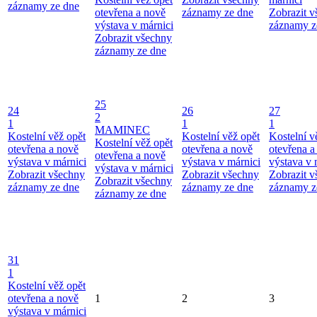
záznamy ze dne
otevřena a nově
záznamy ze dne
Zobrazit 
výstava v márnici
záznamy z
Zobrazit všechny
záznamy ze dne
25
24
26
27
2
1
1
1
MAMINEC
Kostelní věž opět
Kostelní věž opět
Kostelní v
Kostelní věž opět
otevřena a nově
otevřena a nově
otevřena a
otevřena a nově
výstava v márnici
výstava v márnici
výstava v 
výstava v márnici
Zobrazit všechny
Zobrazit všechny
Zobrazit 
Zobrazit všechny
záznamy ze dne
záznamy ze dne
záznamy z
záznamy ze dne
31
1
Kostelní věž opět
otevřena a nově
1
2
3
výstava v márnici