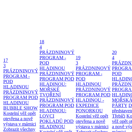
18
4
PRÁZDNINOVÝ
20
PROGRAM -
19
4
17
POD
3
PRÁZDN
3
HLADINOU
PRÁZDNINOVÝ
PROGRA
PRÁZDNINOVÝ
PRÁZDNINOVÝ
PROGRAM -
POD
PROGRAM -
PROGRAM POD
POD
HLADIN
POD
HLADINOU:
HLADINOU
PRÁZDN
HLADINOU
MOŘSKÉ
PRÁZDNINOVÝ
PROGRA
PRÁZDNINOVÝ
TVOŘENÍ
PROGRAM POD
HLADIN
PROGRAM POD
PRÁZDNINOVÝ
HLADINOU -
MOŘSK
HLADINOU
PROGRAM POD
EXPEDICE
PÁRTY
D
BUBBLE SHOW
HLADINOU:
PONORKOU
představen
Kostelní věž opět
LOVCI
Kostelní věž opět
Třebíči
Ko
otevřena a nově
POKLADŮ POD
otevřena a nově
věž opět o
výstava v márnici
HLADINOU
výstava v márnici
a nově výs
Zobrazit všechny
Kostelní věž opět
Zobrazit všechny
márnici