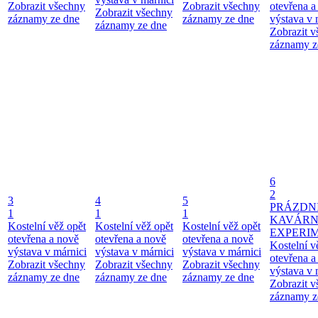
Zobrazit všechny
Zobrazit všechny
otevřena a
Zobrazit všechny
záznamy ze dne
záznamy ze dne
výstava v 
záznamy ze dne
Zobrazit 
záznamy z
6
2
3
4
5
PRÁZDN
1
1
1
KAVÁR
Kostelní věž opět
Kostelní věž opět
Kostelní věž opět
EXPERI
otevřena a nově
otevřena a nově
otevřena a nově
Kostelní v
výstava v márnici
výstava v márnici
výstava v márnici
otevřena a
Zobrazit všechny
Zobrazit všechny
Zobrazit všechny
výstava v 
záznamy ze dne
záznamy ze dne
záznamy ze dne
Zobrazit 
záznamy z