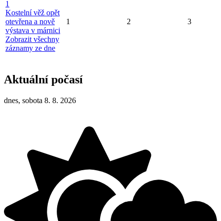
1
Kostelní věž opět
otevřena a nově
1
2
3
výstava v márnici
Zobrazit všechny
záznamy ze dne
Aktuální počasí
dnes, sobota 8. 8. 2026