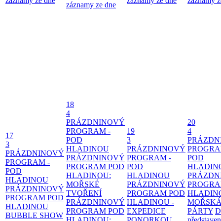
záznamy ze dne
záznamy ze dne
záznamy z
záznamy ze dne
18
4
PRÁZDNINOVÝ
20
PROGRAM -
19
4
17
POD
3
PRÁZDN
3
HLADINOU
PRÁZDNINOVÝ
PROGRA
PRÁZDNINOVÝ
PRÁZDNINOVÝ
PROGRAM -
POD
PROGRAM -
PROGRAM POD
POD
HLADIN
POD
HLADINOU:
HLADINOU
PRÁZDN
HLADINOU
MOŘSKÉ
PRÁZDNINOVÝ
PROGRA
PRÁZDNINOVÝ
TVOŘENÍ
PROGRAM POD
HLADIN
PROGRAM POD
PRÁZDNINOVÝ
HLADINOU -
MOŘSK
HLADINOU
PROGRAM POD
EXPEDICE
PÁRTY
D
BUBBLE SHOW
HLADINOU:
PONORKOU
představen