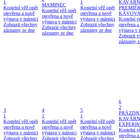
1
1
KAVÁRN
MAMINEC
Kostelní věž opět
Kostelní věž opět
PREMIÉ
Kostelní věž opět
otevřena a nově
otevřena a nově
KÁVOV
otevřena a nově
výstava v márnici
výstava v márnici
Kostelní v
výstava v márnici
Zobrazit všechny
Zobrazit všechny
otevřena a
Zobrazit všechny
záznamy ze dne
záznamy ze dne
výstava v 
záznamy ze dne
Zobrazit 
záznamy z
6
2
3
4
5
PRÁZDN
1
1
1
KAVÁR
Kostelní věž opět
Kostelní věž opět
Kostelní věž opět
EXPERI
otevřena a nově
otevřena a nově
otevřena a nově
Kostelní v
výstava v márnici
výstava v márnici
výstava v márnici
otevřena a
Zobrazit všechny
Zobrazit všechny
Zobrazit všechny