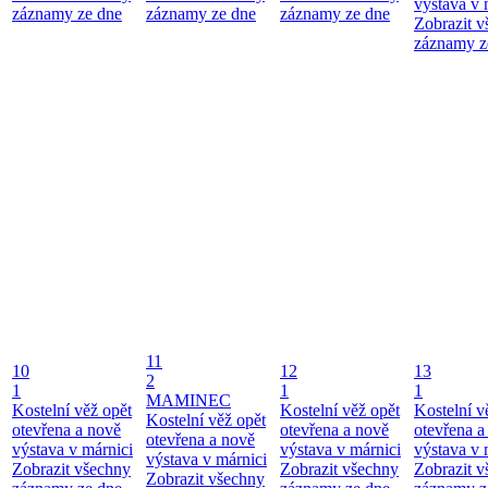
výstava v 
záznamy ze dne
záznamy ze dne
záznamy ze dne
Zobrazit 
záznamy z
11
10
12
13
2
1
1
1
MAMINEC
Kostelní věž opět
Kostelní věž opět
Kostelní v
Kostelní věž opět
otevřena a nově
otevřena a nově
otevřena a
otevřena a nově
výstava v márnici
výstava v márnici
výstava v 
výstava v márnici
Zobrazit všechny
Zobrazit všechny
Zobrazit 
Zobrazit všechny